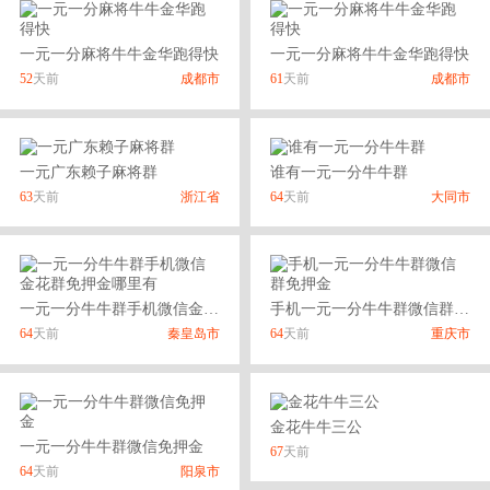
一元一分麻将牛牛金华跑得快
一元一分麻将牛牛金华跑得快
52
天前
成都市
61
天前
成都市
一元广东赖子麻将群
谁有一元一分牛牛群
63
天前
浙江省
64
天前
大同市
一元一分牛牛群手机微信金花群免押金哪里有
手机一元一分牛牛群微信群免押金
64
天前
秦皇岛市
64
天前
重庆市
金花牛牛三公
一元一分牛牛群微信免押金
67
天前
64
天前
阳泉市