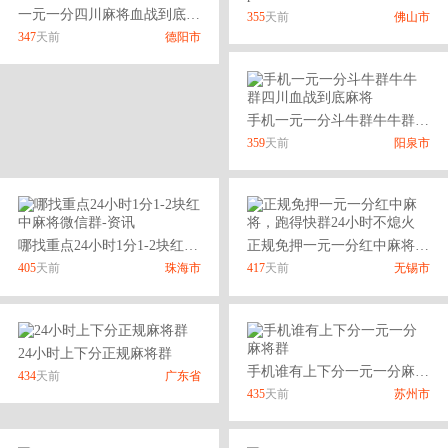
一元一分四川麻将血战到底麻将换三张群
355
天前
佛山市
347
天前
德阳市
手机一元一分斗牛群牛牛群四川血战到底麻将
359
天前
阳泉市
哪找重点24小时1分1-2块红中麻将微信群-资讯
正规免押一元一分红中麻将，跑得快群24小时不熄火
405
天前
珠海市
417
天前
无锡市
24小时上下分正规麻将群
手机谁有上下分一元一分麻将群
434
天前
广东省
435
天前
苏州市