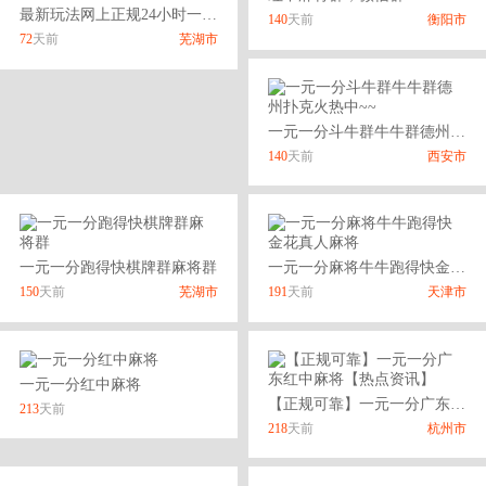
最新玩法网上正规24小时一元跑得快群（推荐）
140
天前
衡阳市
72
天前
芜湖市
一元一分斗牛群牛牛群德州扑克火热中~~
140
天前
西安市
一元一分跑得快棋牌群麻将群
一元一分麻将牛牛跑得快金花真人麻将
150
天前
芜湖市
191
天前
天津市
一元一分红中麻将
【正规可靠】一元一分广东红中麻将【热点资讯】
213
天前
218
天前
杭州市