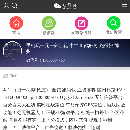
微信搜索
首页
微信群
发布微信群
手机玩一元一分金花 牛牛 血战麻将 跑得快 德
州
微信号：
13058094780
简介
斗牛（拼十/明牌抢庄） 金花 跑得快 血战麻将 德州扑克➕V：
13169926906 或 13058094780 QQ:3122617673 五年信誉平台
百分百真人在线 实时在线定位 有防作弊GPS定位，游戏回放
功能！绝无机器人！ 正规3D游戏平台 杜绝一切外卦 合伙 作
假 并且举报有奖！上下分模式，随时充值 提现！秒到
账！！！诚信平台，广告绕道！非诚勿扰！谢谢