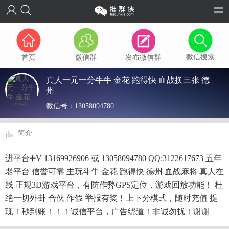
微信搜索
首页
微信群
发布微信群
真人一元一分牛牛 金花 跑得快 血战换三张 德
州
微信号：
13058094780
简介
进平台➕V 13169926906 或 13058094780 QQ:3122617673 五年
老平台 信誉可靠 主玩斗牛 金花 跑得快 德州 血战麻将 真人在
线 正规3D游戏平台，有防作弊GPS定位，游戏回放功能！ 杜
绝一切外卦 合伙 作假 举报有奖！上下分模式，随时充值 提
现！秒到账！！！诚信平台，广告绕道！非诚勿扰！谢谢