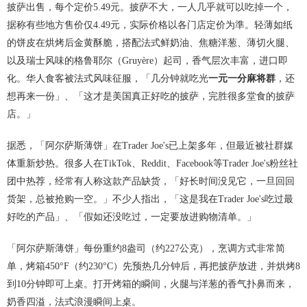
披萨出售，每个定价5.49元。披萨不大，一人几乎就可以吃掉一个，
据称有些地方售价仅4.49元，实际价格以各门店定价为準。轻薄如纸
的饼皮在烘烤后金黄酥脆，搭配法式鲜奶油、焦糖洋葱、薄切火腿、
以及瑞士风味的格鲁耶尔（Gruyère）起司，香气层次丰富，进口即
化。华人食客被法式风味征服，「几分钟就吃光
一元一分麻将群
，还
想再来一份」、「这才是美国真正好吃的披萨，完胜很多堂食的披萨
店。」
据悉，「阿尔萨斯薄饼」在Trader Joe's已上架多年，但最近被社群媒
体重新炒热。很多人在TikTok、Reddit、Facebook等Trader Joe's粉丝社
团中热荐，经常有人称这款产品缺货，「好长时间没见它，一旦回回
货架，总被抢购一空。」不少人指出，「这是我在Trader Joe's吃过最
好吃的产品」、「假如还没吃过，一定要放进购物清单。」
「阿尔萨斯薄饼」每份重约8盎司（约227公克），烹调方式非常简
单，烤箱450°F（约230°C）先预热几分钟后，再把披萨放进，并烘烤8
到10分钟即可上桌。打开烤箱的瞬间，火腿与洋葱的香气扑鼻而来，
奶香四溢，法式浪漫瞬间上桌。