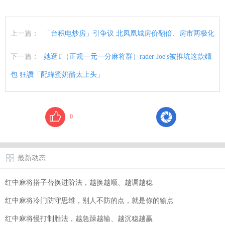
上一篇：
「台积电炒房」引争议 北凤凰城房价翻倍、房市两极化
下一篇：
她逛T（正规一元一分麻将群）rader Joe's被推坑这款麵
包 狂讚「配蜂蜜奶酪太上头」
0
最新动态
红中麻将搭子替换进阶法，越换越顺、越调越稳
红中麻将冷门防守思维，别人不防的点，就是你的输点
红中麻将慢打制胜法，越急躁越输、越沉稳越赢