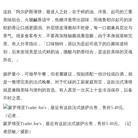
这款「阿尔萨斯薄饼」最迷人之处，在于鲜奶油、洋葱、起司的三重
美味组合。火腿鹹香适中，焦糖洋葱带出甜味，而格鲁耶尔起司的浓
郁奶香让口感更圆润。外层饼皮薄脆却不乾硬，每一口都兼具层次与
香气。很多食客夸大，不要再加辣椒酱或番茄酱，由于本身就堪称完
美。有人分享指出，「口味独特，原以为是起司底下的白酱味道特
别，后来发现竟是法式鲜奶油，微酸与奶香结合，是这款美味的灵魂
所在。」
披萨量小，可做早午餐，但老饕建议，假如搭配一份沙拉或白酒，就
是一整理完美的法式晚餐。对于忙碌的工薪家庭而言，这款法式薄饼
就是兼顾美味与便利的首选。有人甚至一次买上十盒冷冻保存，以备
不时之需。
蒙罗维亚Trader Joe's，最近有这款法式披萨出售，售价5.49元。（记
者邵敏／摄影）