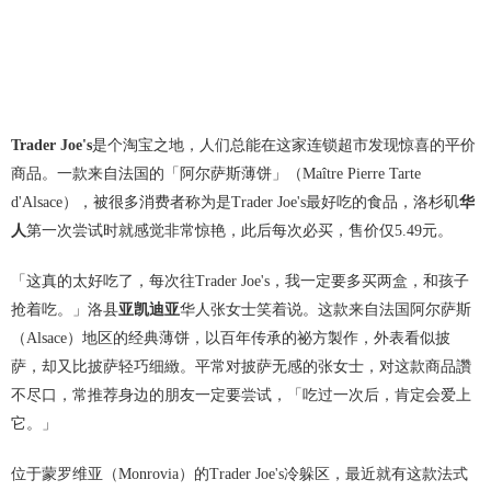
Trader Joe's
是个淘宝之地，人们总能在这家连锁超市发现惊喜的平价
商品。一款来自法国的「阿尔萨斯薄饼」（Maître Pierre Tarte
d'Alsace），被很多消费者称为是Trader Joe's最好吃的食品，洛杉矶
华
人
第一次尝试时就感觉非常惊艳，此后每次必买，售价仅5.49元。
「这真的太好吃了，每次往Trader Joe's，我一定要多买两盒，和孩子
抢着吃。」洛县
亚凯迪亚
华人张女士笑着说。这款来自法国阿尔萨斯
（Alsace）地区的经典薄饼，以百年传承的祕方製作，外表看似披
萨，却又比披萨轻巧细緻。平常对披萨无感的张女士，对这款商品讚
不尽口，常推荐身边的朋友一定要尝试，「吃过一次后，肯定会爱上
它。」
位于蒙罗维亚（Monrovia）的Trader Joe's冷躲区，最近就有这款法式