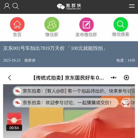
微信搜索
首页
微信群
发布微信群
京东001号车拍出7819万天价 「100元就能毁拍」
2025-10-23
推群侠
热度：1418