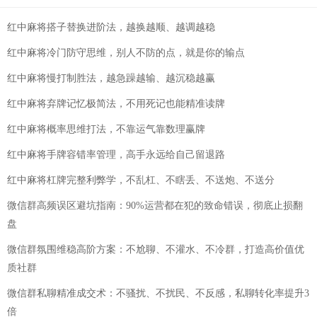
红中麻将搭子替换进阶法，越换越顺、越调越稳
红中麻将冷门防守思维，别人不防的点，就是你的输点
红中麻将慢打制胜法，越急躁越输、越沉稳越赢
红中麻将弃牌记忆极简法，不用死记也能精准读牌
红中麻将概率思维打法，不靠运气靠数理赢牌
红中麻将手牌容错率管理，高手永远给自己留退路
红中麻将杠牌完整利弊学，不乱杠、不瞎丢、不送炮、不送分
微信群高频误区避坑指南：90%运营都在犯的致命错误，彻底止损翻
盘
微信群氛围维稳高阶方案：不尬聊、不灌水、不冷群，打造高价值优
质社群
微信群私聊精准成交术：不骚扰、不扰民、不反感，私聊转化率提升3
倍