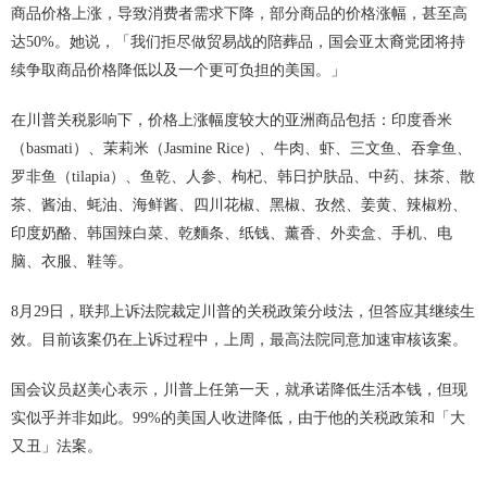
商品价格上涨，导致消费者需求下降，部分商品的价格涨幅，甚至高
达50%。她说，「我们拒尽做贸易战的陪葬品，国会亚太裔党团将持
续争取商品价格降低以及一个更可负担的美国。」
在川普关税影响下，价格上涨幅度较大的亚洲商品包括：印度香米
（basmati）、茉莉米（Jasmine Rice）、牛肉、虾、三文鱼、吞拿鱼、
罗非鱼（tilapia）、鱼乾、人参、枸杞、韩日护肤品、中药、抹茶、散
茶、酱油、蚝油、海鲜酱、四川花椒、黑椒、孜然、姜黄、辣椒粉、
印度奶酪、韩国辣白菜、乾麵条、纸钱、薰香、外卖盒、手机、电
脑、衣服、鞋等。
8月29日，联邦上诉法院裁定川普的关税政策分歧法，但答应其继续生
效。目前该案仍在上诉过程中，上周，最高法院同意加速审核该案。
国会议员赵美心表示，川普上任第一天，就承诺降低生活本钱，但现
实似乎并非如此。99%的美国人收进降低，由于他的关税政策和「大
又丑」法案。