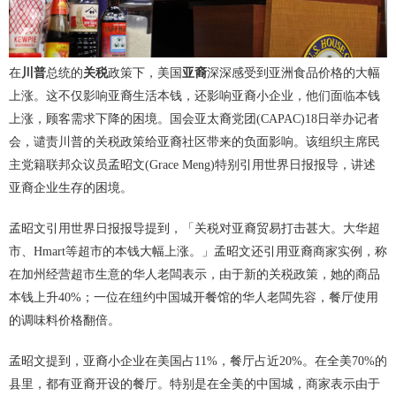
在
川普
总统的
关税
政策下，美国
亚裔
深深感受到亚洲食品价格的大幅
上涨。这不仅影响亚裔生活本钱，还影响亚裔小企业，他们面临本钱
上涨，顾客需求下降的困境。国会亚太裔党团(CAPAC)18日举办记者
会，谴责川普的关税政策给亚裔社区带来的负面影响。该组织主席民
主党籍联邦众议员孟昭文(Grace Meng)特别引用世界日报报导，讲述
亚裔企业生存的困境。
孟昭文引用世界日报报导提到，「关税对亚裔贸易打击甚大。大华超
市、Hmart等超市的本钱大幅上涨。」孟昭文还引用亚裔商家实例，称
在加州经营超市生意的华人老闆表示，由于新的关税政策，她的商品
本钱上升40%；一位在纽约中国城开餐馆的华人老闆先容，餐厅使用
的调味料价格翻倍。
孟昭文提到，亚裔小企业在美国占11%，餐厅占近20%。在全美70%的
县里，都有亚裔开设的餐厅。特别是在全美的中国城，商家表示由于