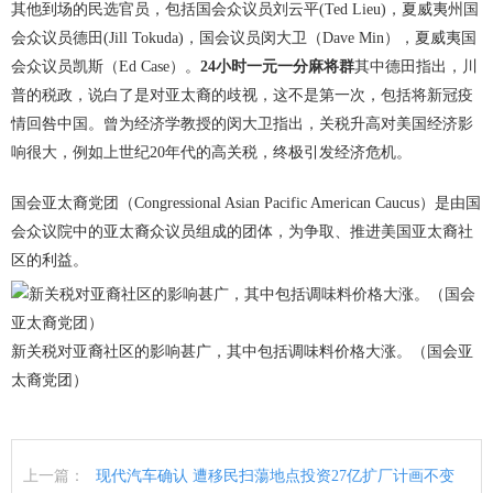
其他到场的民选官员，包括国会众议员刘云平(Ted Lieu)，夏威夷州国
会众议员德田(Jill Tokuda)，国会议员闵大卫（Dave Min），夏威夷国
会众议员凯斯（Ed Case）。
24小时一元一分麻将群
其中德田指出，川
普的税政，说白了是对亚太裔的歧视，这不是第一次，包括将新冠疫
情回咎中国。曾为经济学教授的闵大卫指出，关税升高对美国经济影
响很大，例如上世纪20年代的高关税，终极引发经济危机。
国会亚太裔党团（Congressional Asian Pacific American Caucus）是由国
会众议院中的亚太裔众议员组成的团体，为争取、推进美国亚太裔社
区的利益。
新关税对亚裔社区的影响甚广，其中包括调味料价格大涨。（国会亚
太裔党团）
上一篇：
现代汽车确认 遭移民扫蕩地点投资27亿扩厂计画不变