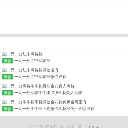
推荐
一元一分红中麻将群
推荐
一元一分红中麻将群微信谁有
推荐
一元一分麻将牛牛跑得快金花真人麻将
推荐
一元一分牛牛群手机微信金花群免押金哪里有
版权所有© 推群侠 QQ：691740884
Sitemap