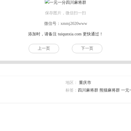
保存图片，微信扫一扫
微信号：xmmj2020www
添加时，请备注
tuiqunxia.com
更快通过！
上一页
下一页
地区：
重庆市
标签：
四川麻将群 熊猫麻将群 一元