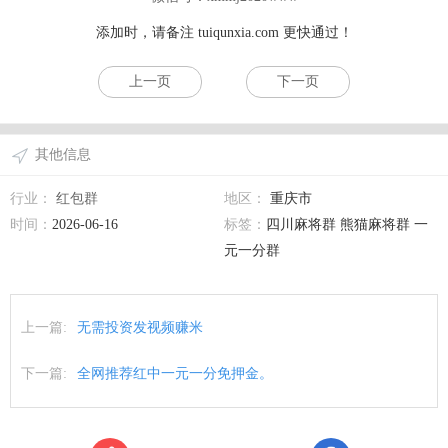
添加时，请备注
tuiqunxia.com
更快通过！
上一页
下一页
其他信息
行业：
红包群
地区：
重庆市
时间：
2026-06-16
标签：
四川麻将群 熊猫麻将群 一
元一分群
上一篇:
无需投资发视频赚米
下一篇:
全网推荐红中一元一分免押金。