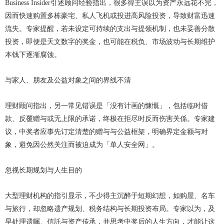
Business Insider引述顾问经验指出，很多得主误以为资产永远花不完，
因而快速购置多栋豪宅、私人飞机或投进高风险投资，导致财富迅速
流失。专家提醒，若未设定可持续的支出与提领机制，也未妥善分散
投资，即便是天文数字的奖金，也可能在税负、市场波动与长期维护
本钱下逐渐腐蚀。
与家人、朋友及公益对象之间的界线不清
理财顾问指出，另一常见错误是「没有计画的慷慨」，包括临时借
款、反覆赠与或无上限的承诺，终极在拒尽时反而伤害关係。专家建
议，中奖者应事先订定清楚的赠与与公益框架，明确界定金额与对
象，避免因公然关注而被迫成为「单人安全网」。
忽视长期规划与人生目的
大型理财机构的指引显示，不少得主沉醉于短期幻想，如购屋、名车
与旅行，却忽略遗产规划、税务结构与长期投资布局。专家以为，及
早处理遗嘱、信託与资产传承，并思考中奖后的人生方向，才能让这