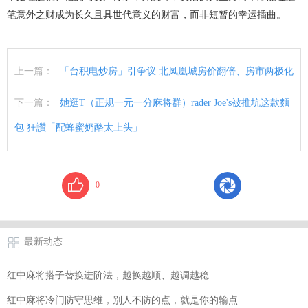
笔意外之财成为长久且具世代意义的财富，而非短暂的幸运插曲。
上一篇：
「台积电炒房」引争议 北凤凰城房价翻倍、房市两极化
下一篇：
她逛T（正规一元一分麻将群）rader Joe's被推坑这款麵
包 狂讚「配蜂蜜奶酪太上头」
0
最新动态
红中麻将搭子替换进阶法，越换越顺、越调越稳
红中麻将冷门防守思维，别人不防的点，就是你的输点