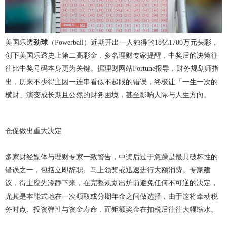
美国乐透
劲球
（Powerball）近期开出一人独得的18亿1700万元头彩，
创下美国乐透史上第二高彩金，多名理财专家提醒，中奖后的决策往
往比中奖号码本身更为关键。据理财网站Fortune报导，财务规划师指
出，历来不少得主因一连串看似不起眼的错误，终极让「一生一次的
横财」演变成长期且公然的财务困境，甚至影响人际与人生方向。
仓促做出重大决定
多家财经媒体与理财专家一致警告，中奖后过于急躁是最具破坏性的
错误之一，包括立即辞职、马上领奖或迅速进行大额消费。专家建
议，得主应先冷静下来，在完整规划出炉前避免任何不可逆的决定，
尤其是本能式地在一次领取或分期年金之间做选择，由于这将牵动税
务时点、投资弹性与资金寿命，而鉅额奖金在扣税后往往大幅缩水。