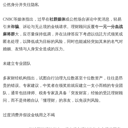
公然身分并失往隐私
CNBC等媒体指出，过早在
社群媒体
或公然场合谈论中奖消息，轻易
引来
诈骗
、诉讼与无止境的金钱请求。理财顾问反覆夸
一元一分血战
麻将群
大，应尽量保持低调，并在法律答应下考虑以信託方式领奖或
匿名处理，以降低成为目标的风险，同时也能减轻突如其来的名气对
婚姻、友情与人身安全造成的压力。
未建立专业团队
多家财经机构指出，试图自行治理九位数甚至十位数资产，往往是昂
贵的错误。专家建议，中奖者在领奖前就应建立一支小而精的专业团
队，通常包括律师、税务专家及具备「突发财富」经验的受託理财顾
问，而不是倚赖自认「懂理财」的亲友，以免误判风险。
过度消费并假设金钱用之不竭