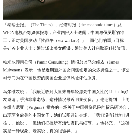
「泰晤士报」（The Times）、经济时报（the economic times）及
WION电视台等媒体报导，产业内部人士透露，中国与
俄罗斯
的特
工，正对美国发动「性战争（sex warfare）」，而他们的重点目标，
是硅谷专业人士；通过派出美女
间谍
，通过美人计窃取高科技资讯。
帕米尔顾问公司（Pamir Consulting）情报总监马尔维农（James
Mulvenon）表示，他是近期遭外国女间谍锁定的众多男性之一。该公
司专门为在中国投资的美国企业提供风险评估服务。
马尔维农说，「我最近收到大量来自年轻漂亮中国女性的LinkedIn好
友邀请，手法非常老练。这种情况最近明显变多。」他还提到，上周
在维吉尼亚（Virginia）举办的一场关于中国投资风险的贸易研讨会，
出现两名貌美的中国女子，她们试图进进会场。「我们没有让她们进
往，」他说，「但她们把握所有活动资讯与细节。」他补充，「这确
实是一种现象。老实说，真的很诡异。」