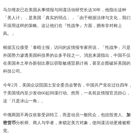
马尔维农已在美国从事情报与间谍活动研究长达30年，他指出这种
「美人计」，是美国「真实的弱点」，「由于根据法律与文化，我们
不採用这样的策略。这让他们在『性战争』方面，拥有非对称上
风。」
根据五位接受「泰晤士报」访问的反情报专家所说，「性战争」只是
外国势力渗透美国科技界的众多手段之一。消息来源指出，中国不仅
在美国本土举办新创比赛以窃取敏感贸易计画，甚至企图破坏美国的
科技公司。
今年2月，美国众议院国土安全委员会警告，中国共产党在过往四年，
于美国境内至少发动60起间谍行动。然而，一名前反情报官员担心，
这「只是冰山一角」。
中俄两国不再仅依靠受训特工，而是动员一般民众，包括投资人、
加
密货币
分析师、商人与学者，来锁定美方对象，使间谍活动更难被察
觉。