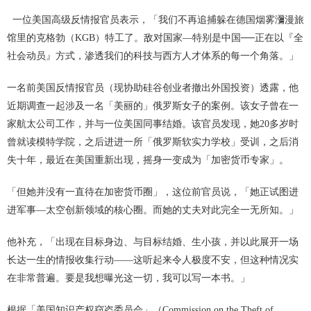
一位美国高级反情报官员表示，「我们不再追捕躲在德国烟雾瀰漫旅
馆里的克格勃（KGB）特工了。敌对国家—特别是中国──正在以『全
社会动员』方式，渗透我们的科技与西方人才体系的每一个角落。」
一名前美国反情报官员（现协助硅谷创业者撤出外国投资）透露，他
近期调查一起涉及一名「美丽的」俄罗斯女子的案例。该女子曾在一
家航太公司工作，并与一位美国同事结婚。该官员发现，她20多岁时
曾就读模特学院，之后进进一所「俄罗斯软实力学校」受训，之后消
失十年，最近在美国重新出现，摇身一变成为「加密货币专家」。
「但她并没有一直待在加密货币圈」，这位前官员说，「她正试图进
进军事—太空创新领域的核心圈。而她的丈夫对此完全一无所知。」
他补充，「出现在目标身边、与目标结婚、生小孩，并以此展开一场
长达一生的情报收集行动——这听起来令人极度不安，但这种情况实
在非常普遍。要是我想曝光这一切，我可以写一本书。」
根据「美国知识产权窃盗委员会」（Commission on the Theft of