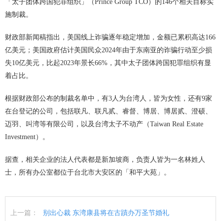
「太子团体跨国犯罪组织」（Prince Group TCO）的146个相关目标实
施制裁。
财政部新闻稿指出，美国线上诈骗逐年稳定增加，金额已累积高达166
亿美元；美国政府估计美国民众2024年由于东南亚的诈骗行动至少损
失10亿美元，比起2023年景长66%，其中太子团体跨国犯罪组织有显
着占比。
根据财政部公布的制裁名单中，有3人为台湾人，皆为女性，还有9家
在台登记的公司，包括联凡、联凡贰、睿督、博居、博居贰、澄硕、
迈羽、叫湾等有限公司，以及台湾太子不动产（Taiwan Real Estate
Investment）。
据查，相关企业的法人代表都是新加坡商，负责人皆为一名林姓人
士，所有办公室都位于台北市大安区的「和平大苑」。
上一篇：
别出心裁 东湾康县将在古蹟办万圣节婚礼