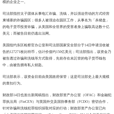
模的企业之一。
司法部指控太子团体从事电汇诈骗、洗钱，并以强迫劳动的方式经营
柬埔寨的诈骗园区；很多人被强迫在园区工作，从事名为「杀猪盘」
的电子货币投资诈骗，从美国和全世界的受害者身上骗取高达数十亿
美元；而被告目前仍逃出法网。
美国纽约东区检察官办公室和司法部国家安全部分于14日申请没收被
告的127271枚比特币，估计价值约150亿美元；司法部指出，该资金乃
被告透过诈骗和洗钱等方式取得，先前存在未託管的电子货币钱包
中，由被告拥有私人钥匙。
司法部表示，该资金目前由美国政府保管；这是司法部史上最大规模
的查扣行为。
财政部14日也发出新闻稿指出，财政部资产办公室（OFAC）和金融犯
罪执法局（FinCEN）与英国外交及国协事务部（FCDO）密切合作，
针对诈骗和洗钱犯罪组织採取对应的行动；财政部资产办公室已向