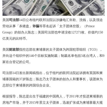
美国
司法部
14日公布纽约联邦法院以涉嫌电汇诈欺、洗钱，以及强迫
劳动从事「杀猪盘」
诈骗
等罪名起诉「太子团体控股」（Prince
Group）的创办人陈志；美国司法部也申请没收127271枚、价值约150
亿美元的比特币。
美国
财政部
指控总部在柬埔寨的太子团体为跨国犯罪组织（TCO），
并向这个组织中的146个目标实施制裁；制裁名单包括3名台湾人，和9
家在台登记的公司。
司法部14日发出新闻稿指出，位于纽约的联邦法院起诉拥有英国和柬
埔寨国籍的37岁陈志；陈志乃太子团体的创办人和董事长，该团体为
总部位于柬埔寨的跨国综合企业。
根据报导，陈志是出生于福建的中国商人，于2011年才投进柬埔寨的
房地产市场，并于2015年景立太子团体，迅速扩张成为柬埔寨最大规