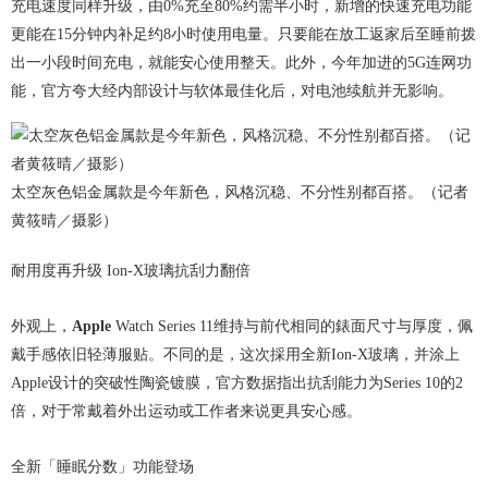
充电速度同样升级，由0%充至80%约需半小时，新增的快速充电功能
更能在15分钟内补足约8小时使用电量。只要能在放工返家后至睡前拨
出一小段时间充电，就能安心使用整天。此外，今年加进的5G连网功
能，官方夸大经内部设计与软体最佳化后，对电池续航并无影响。
太空灰色铝金属款是今年新色，风格沉稳、不分性别都百搭。（记者
黄筱晴／摄影）
耐用度再升级 Ion-X玻璃抗刮力翻倍
外观上，
Apple
Watch Series 11维持与前代相同的錶面尺寸与厚度，佩
戴手感依旧轻薄服贴。不同的是，这次採用全新Ion-X玻璃，并涂上
Apple设计的突破性陶瓷镀膜，官方数据指出抗刮能力为Series 10的2
倍，对于常戴着外出运动或工作者来说更具安心感。
全新「睡眠分数」功能登场