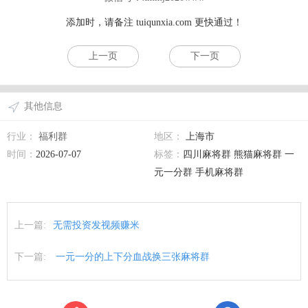
添加时，请备注
tuiqunxia.com
更快通过！
上一页
下一页
其他信息
行业：
福利群
地区：
上海市
时间：
2026-07-07
标签：
四川麻将群 熊猫麻将群 一
元一分群 手机麻将群
上一篇:
无需投资发视频赚米
下一篇:
一元一分的上下分血战换三张麻将群