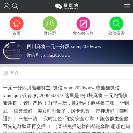
微信搜索
首页
微信群
发布微信群
四川麻将一元一分群 xmmj2020www
微信号：
xmmj2020www
简介
一元一分四川熊猫群主+微信 xmmj2020www 或熊猫微信：
xmmjqqq 或者QQ:2096942373 这里是1分1块麻将 一元跑得快
素质群 ，管理严格 ！群里主玩，跑得快！麻将换三张，**到
底， 信誉最好，美女帅哥最多，房卡免费， 带押进群（随时
退押 ）一把一清 ！实时定位?回放 安全可靠 ！跑包群主全赔
可先进群验证再交押 ！ （某些免押进群的都是套路 想想也知