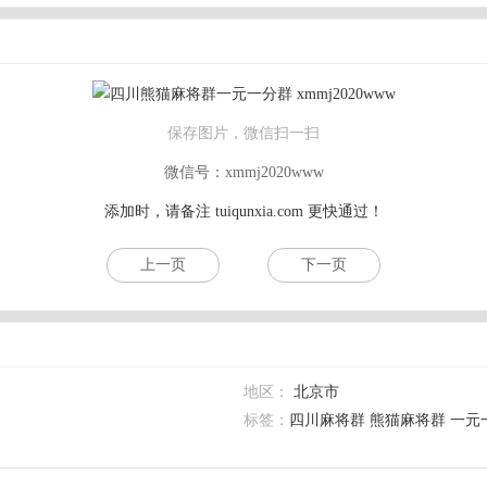
保存图片，微信扫一扫
微信号：xmmj2020www
添加时，请备注
tuiqunxia.com
更快通过！
上一页
下一页
地区：
北京市
标签：
四川麻将群 熊猫麻将群 一元