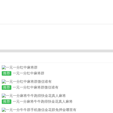
推荐
一元一分红中麻将群
推荐
一元一分红中麻将群微信谁有
推荐
一元一分麻将牛牛跑得快金花真人麻将