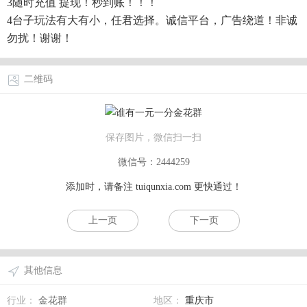
3随时充值 提现！秒到账！！！
4台子玩法有大有小，任君选择。诚信平台，广告绕道！非诚
勿扰！谢谢！
二维码
保存图片，微信扫一扫
微信号：2444259
添加时，请备注
tuiqunxia.com
更快通过！
上一页
下一页
其他信息
行业：
金花群
地区：
重庆市