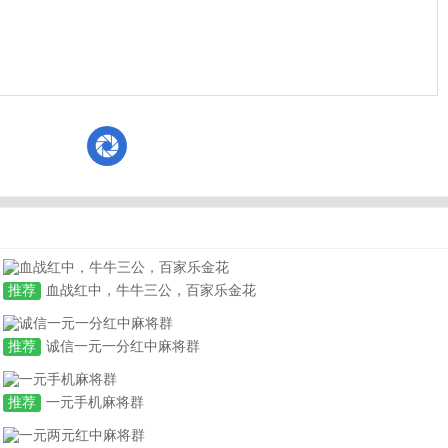
推荐
血战红中，牛牛三公，百家乐金花
推荐
诚信一元一分红中麻将群
推荐
一元手机麻将群