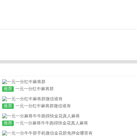
推荐
一元一分红中麻将群
推荐
一元一分红中麻将群微信谁有
推荐
一元一分麻将牛牛跑得快金花真人麻将