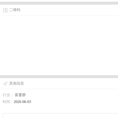
二维码
其他信息
行业：
富婆群
时间：
2026-06-03