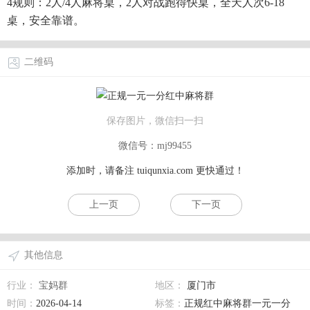
4规则：2人/4人麻将桌，2人对战跑得快桌，全天人次6-18
桌，安全靠谱。
二维码
保存图片，微信扫一扫
微信号：mj99455
添加时，请备注
tuiqunxia.com
更快通过！
上一页
下一页
其他信息
行业：
宝妈群
地区：
厦门市
时间：
2026-04-14
标签：
正规红中麻将群一元一分