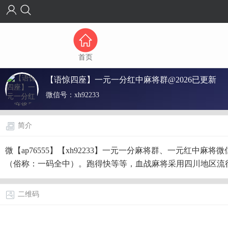
首页
【语惊四座】一元一分红中麻将群@2026已更新
微信号：
xh92233
简介
微【ap76555】【xh92233】一元一分麻将群、一元红中
（俗称：一码全中）。跑得快等等，血战麻将采用四川地区流
二维码