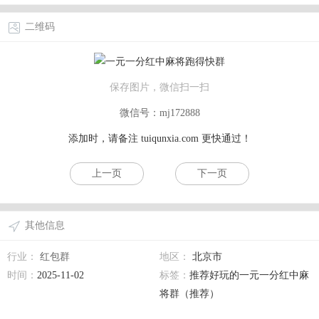
二维码
保存图片，微信扫一扫
微信号：mj172888
添加时，请备注
tuiqunxia.com
更快通过！
上一页
下一页
其他信息
行业：
红包群
地区：
北京市
时间：
2025-11-02
标签：
推荐好玩的一元一分红中麻
将群（推荐）