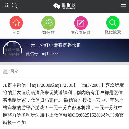
微信搜索
首页
微信群
发布微信群
一元一分红中麻将跑得快群
微信号：
mj172888
简介
加群主微信 【mj172888或mj172886】【mj172887】喜欢玩麻
将的朋友速度滴滴我来玩就送福利，群内所有用户都是微信
实名制玩家，微信扫码支付。 微信官方授权，安卓、苹果严
格审核的游平台游戏！一元一分血战麻将群，一元一分红中
麻将群等多种玩法加不上微信就加QQ:8625162如果添加频繁
就换一个加