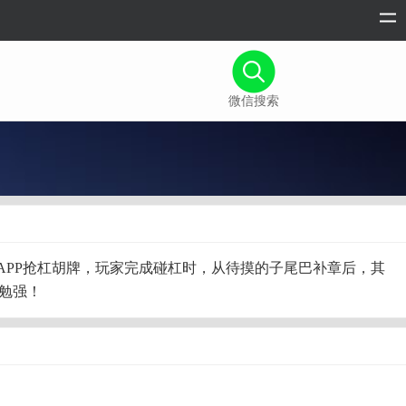
微信搜索
，正规APP抢杠胡牌，玩家完成碰杠时，从待摸的子尾巴补章后，其
勉强！