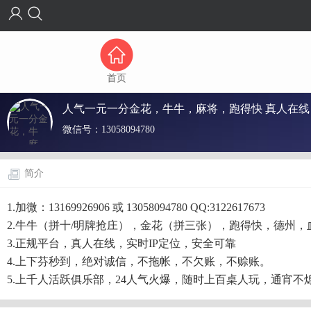
首页
人气一元一分金花，牛牛，麻将，跑得快 真人在线
微信号：
13058094780
简介
1.加微：13169926906 或 13058094780 QQ:3122617673
2.牛牛（拼十/明牌抢庄），金花（拼三张），跑得快，德州，
3.正规平台，真人在线，实时IP定位，安全可靠
4.上下芬秒到，绝对诚信，不拖帐，不欠账，不赊账。
5.上千人活跃俱乐部，24人气火爆，随时上百桌人玩，通宵不