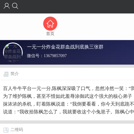
首页
一元一分炸金花群血战到底换三张群
微信号：
13679857097
简介
百人牛牛平台一元一分,陈枫深深吸了口气，忽然冷然一笑：“
为了维护陈枫，甚至不惜如此羞辱涂御武这个强大的核心弟子
抹浓浓的杀机，盯着陈枫说道：“我倒要看看，你今天到底跪
说道：“我收拾陈枫怎么了，我就要收这个小兔崽子。陈枫心
二维码