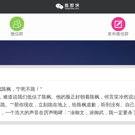
微信群
发布微信群
我陈枫，宁死不跪！”
，难道说我们低估了陈枫。他的脸正好朝着陈枫，何言笑冷然说道
不跪。”“那你现在，立刻跪在地上，给陈枫道歉，听到没有。自
中，一个浩大的声音在厉声咆哮：“凃御文，涂御武，我一定要杀