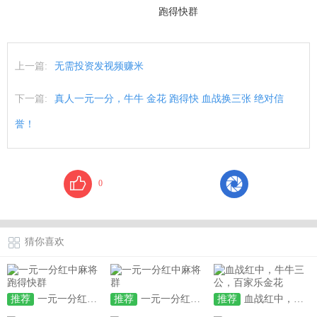
跑得快群
上一篇:
无需投资发视频赚米
下一篇:
真人一元一分，牛牛 金花 跑得快 血战换三张 绝对信
誉！
0
猜你喜欢
推荐
一元一分红中麻将跑得快群
推荐
一元一分红中麻将群
推荐
血战红中，牛牛三公，百家乐金花