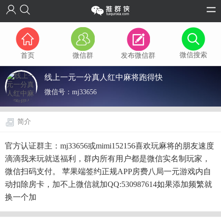
微信搜索
首页
微信群
发布微信群
线上一元一分真人红中麻将跑得快
微信号：
mj33656
简介
官方认证群主：mj33656或mimi152156喜欢玩麻将的朋友速度
滴滴我来玩就送福利，群内所有用户都是微信实名制玩家，
微信扫码支付。 苹果端签约正规APP房费八局一元游戏内自
动扣除房卡，加不上微信就加QQ:530987614如果添加频繁就
换一个加