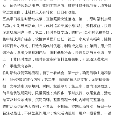
动，适合持续激活用户、收割零散意向、维持社群变现节奏，填补日
常运营空白，让社群天天有转化、日日有收益。
五类零门槛临时活动模板，直接照搬快速落地。第一，限时福利加码
活动，针对当日活跃用户，临时追加专属小额福利、资料权益，快速
刺激犹豫用户下单；第二，限时答疑专场，临时开启1小时免费答疑，
集中解决用户痛点，软性种草提升信任；第三，小众节点福利，随机
对应日常小节点，打造专属临时优惠，制造成交理由；第四，用户回
馈秒杀，拿出少量福利产品，限时低价秒杀，快速盘活当日业绩；第
五，干货限时放送，临时开放高阶资料免费领取，引流激活潜水用
户、承接意向咨询。
临时活动极简落地流程，新手一看就会。第一步，确定活动主题和福
利，5分钟敲定核心内容；第二步，编辑简短活动文案，无需精美海
报，文字清晰说明规则、时间、权益即可；第三步，群内预热放送，
简单造势说明限时、限量属性；第四步，限时执行、收尾复盘，活动
结束及时公示成果、沉淀口碑。整套流程一小时内即可完整落地。
临时活动切记两大原则：不复杂、不扰民。控制活动频次，每日一场
轻活动最佳，不频繁轰炸用户；简化活动规则，用户一眼看懂、一键