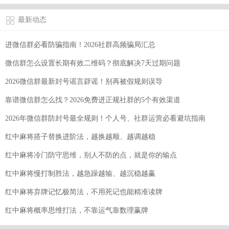
最新动态
进微信群必看防骗指南！2026社群高频骗局汇总
微信群怎么设置长期有效二维码？彻底解决7天过期问题
2026微信群最新封号谣言辟谣！别再被假规则误导
靠谱微信群怎么找？2026免费进正规社群的5个有效渠道
2026年微信群防封号最全规则！个人号、社群运营必看避坑指南
红中麻将搭子替换进阶法，越换越顺、越调越稳
红中麻将冷门防守思维，别人不防的点，就是你的输点
红中麻将慢打制胜法，越急躁越输、越沉稳越赢
红中麻将弃牌记忆极简法，不用死记也能精准读牌
红中麻将概率思维打法，不靠运气靠数理赢牌