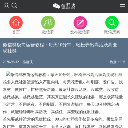
微信搜索
首页
微信群
发布微信群
微信群极简运营教程：每天10分钟，轻松养出高活跃高变
现社群
2026-06-12
推群侠
热度：196
很多人做社群运营陷入严重内耗，每天花费数小时刷屏、发广告、找
素材、做推广，忙得焦头烂额，最后社群没活跃、没成交、没收益，
越做越累、越做越迷茫。其实真正能长久赚钱的社群，都是极简轻量
化运营，不用熬夜、不用刷屏、不用复杂操作，每天10分钟固定动
作，就能稳稳养出高活跃、高信任、高变现的优质社群。
首先要戒掉运营的无效忙碌，90%的社群操作都是多余的。频繁刷屏
发广告、重复发同类干货、无意义水群、盲目找素材、跟风做复杂活