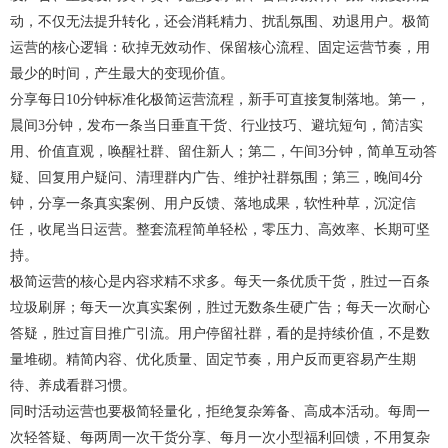
动，不仅无法提升转化，还会消耗精力、扰乱氛围、劝退用户。极简
运营的核心逻辑：砍掉无效动作、保留核心流程、固定运营节奏，用
最少的时间，产生最大的变现价值。
分享每日10分钟标准化极简运营流程，新手可直接复制落地。第一，
晨间3分钟，发布一条当日垂直干货、行业技巧、避坑短句，简洁实
用、价值直观，唤醒社群、留住新人；第二，午间3分钟，简单互动答
疑、回复用户疑问、清理群内广告、维护社群氛围；第三，晚间4分
钟，分享一条真实案例、用户反馈、落地成果，软性种草，沉淀信
任，收尾当日运营。整套流程简单轻松，零压力、高效率、长期可坚
持。
极简运营的核心是内容求精不求多。每天一条优质干货，胜过一百条
垃圾刷屏；每天一次真实案例，胜过无数条生硬广告；每天一次耐心
答疑，胜过盲目推广引流。用户停留社群，看的是持续价值，不是数
量堆砌。精简内容、优化质量、固定节奏，用户反而更容易产生期
待、养成看群习惯。
同时活动运营也要极简轻量化，拒绝复杂筹备、高成本活动。每周一
次轻答疑、每两周一次干货分享、每月一次小型福利回馈，不用复杂