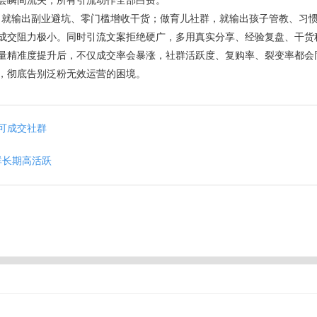
会瞬间流失，所有引流动作全部白费。
群，就输出副业避坑、零门槛增收干货；做育儿社群，就输出孩子管教、习
成交阻力极小。同时引流文案拒绝硬广，多用真实分享、经验复盘、干货
量精准度提升后，不仅成交率会暴涨，社群活跃度、复购率、裂变率都会
，彻底告别泛粉无效运营的困境。
可成交社群
群长期高活跃