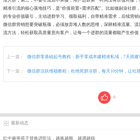
准人群；第三，不要引流后不承接，用户进群第一时间没有价值对接，
精准引流的核心落地技巧，是“价值前置+需求匹配”。比如做副业社
的专业价值吸引，主动进群学习、领取福利，自带精准需求，后续营销
微信群营销想要突破瓶颈，必须放弃堆人数的思维，深耕精准流量。流
流方法，轻松获取高质量意向客户，让每一个进群的流量都能产生价值
上一篇：
微信群零基础起号教程：新手零成本建精准私域，7天搭建
下一篇：
微信群活跃维稳教程：杜绝死群冷群，每天10分钟，让社
0
最新动态
红中麻将搭子替换进阶法，越换越顺、越调越稳