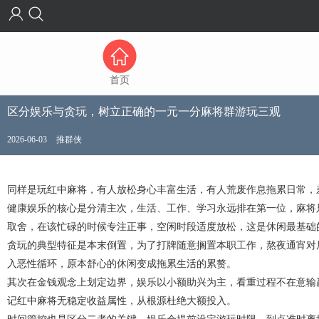
首页
区分娱乐与贪玩，树立正确的一元一分麻将群游玩三观
2026-06-03
推群侠
同样是玩红中麻将，有人放松身心丰富生活，有人荒废作息拖累日常，
健康娱乐的核心是分清主次，生活、工作、学习永远排在第一位，麻将
取舍，在该忙碌的时候专注正事，空闲时段适度放松，这是休闲最基础
贪玩的典型特征是本末倒置，为了打牌随意搁置本职工作，熬夜通宵对
入恶性循环，原本舒心的休闲变成拖累生活的累赘。
其次在金钱观念上划定边界，娱乐以小额助兴为主，看重过程不在意输
记红中麻将无稳定收益属性，从根源杜绝大额投入。