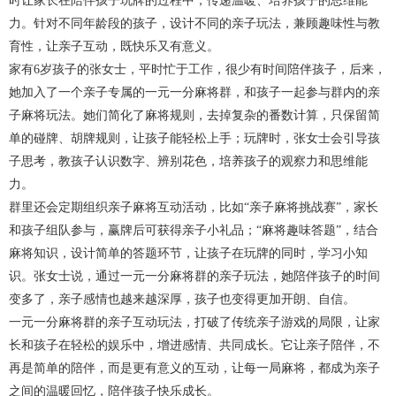
时让家长在陪伴孩子玩牌的过程中，传递温暖、培养孩子的思维能
力。针对不同年龄段的孩子，设计不同的亲子玩法，兼顾趣味性与教
育性，让亲子互动，既快乐又有意义。
家有6岁孩子的张女士，平时忙于工作，很少有时间陪伴孩子，后来，
她加入了一个亲子专属的一元一分麻将群，和孩子一起参与群内的亲
子麻将玩法。她们简化了麻将规则，去掉复杂的番数计算，只保留简
单的碰牌、胡牌规则，让孩子能轻松上手；玩牌时，张女士会引导孩
子思考，教孩子认识数字、辨别花色，培养孩子的观察力和思维能
力。
群里还会定期组织亲子麻将互动活动，比如“亲子麻将挑战赛”，家长
和孩子组队参与，赢牌后可获得亲子小礼品；“麻将趣味答题”，结合
麻将知识，设计简单的答题环节，让孩子在玩牌的同时，学习小知
识。张女士说，通过一元一分麻将群的亲子玩法，她陪伴孩子的时间
变多了，亲子感情也越来越深厚，孩子也变得更加开朗、自信。
一元一分麻将群的亲子互动玩法，打破了传统亲子游戏的局限，让家
长和孩子在轻松的娱乐中，增进感情、共同成长。它让亲子陪伴，不
再是简单的陪伴，而是更有意义的互动，让每一局麻将，都成为亲子
之间的温暖回忆，陪伴孩子快乐成长。