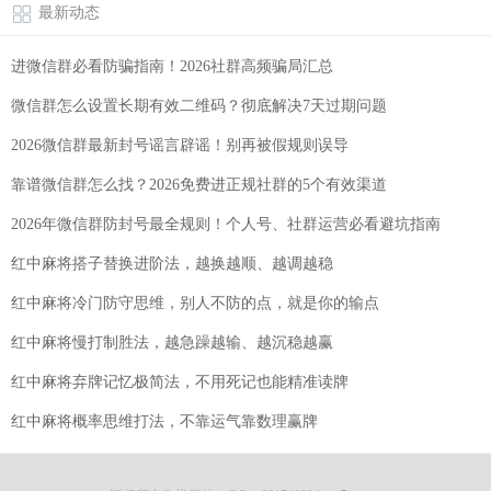
最新动态
进微信群必看防骗指南！2026社群高频骗局汇总
微信群怎么设置长期有效二维码？彻底解决7天过期问题
2026微信群最新封号谣言辟谣！别再被假规则误导
靠谱微信群怎么找？2026免费进正规社群的5个有效渠道
2026年微信群防封号最全规则！个人号、社群运营必看避坑指南
红中麻将搭子替换进阶法，越换越顺、越调越稳
红中麻将冷门防守思维，别人不防的点，就是你的输点
红中麻将慢打制胜法，越急躁越输、越沉稳越赢
红中麻将弃牌记忆极简法，不用死记也能精准读牌
红中麻将概率思维打法，不靠运气靠数理赢牌