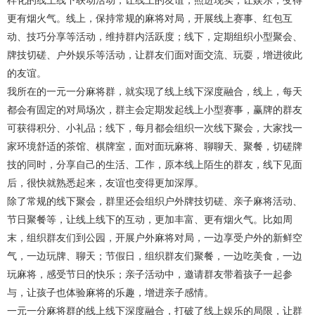
样化的线上线下联动活动，让线上的友谊，照进现实，让娱乐，变得
更有烟火气。线上，保持常规的麻将对局，开展线上赛事、红包互
动、技巧分享等活动，维持群内活跃度；线下，定期组织小型聚会、
牌技切磋、户外娱乐等活动，让群友们面对面交流、玩耍，增进彼此
的友谊。
我所在的一元一分麻将群，就实现了线上线下深度融合，线上，每天
都会有固定的对局场次，群主会定期发起线上小型赛事，赢牌的群友
可获得积分、小礼品；线下，每月都会组织一次线下聚会，大家找一
家环境舒适的茶馆、棋牌室，面对面玩麻将、聊聊天、聚餐，切磋牌
技的同时，分享自己的生活、工作，原本线上陌生的群友，线下见面
后，很快就熟悉起来，友谊也变得更加深厚。
除了常规的线下聚会，群里还会组织户外牌技切磋、亲子麻将活动、
节日聚餐等，让线上线下的互动，更加丰富、更有烟火气。比如周
末，组织群友们到公园，开展户外麻将对局，一边享受户外的新鲜空
气，一边玩牌、聊天；节假日，组织群友们聚餐，一边吃美食，一边
玩麻将，感受节日的快乐；亲子活动中，邀请群友带着孩子一起参
与，让孩子也体验麻将的乐趣，增进亲子感情。
一元一分麻将群的线上线下深度融合，打破了线上娱乐的局限，让群