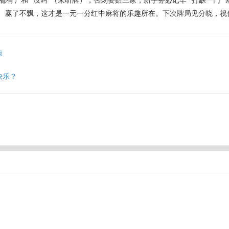
色都有）和 “没叫”（未听牌），否则要赔三家，新手务必记牢 “打缺一门
、赢了不飘，这才是一元一分红中麻将的乐趣所在。下次牌局见分晓，祝
施
快乐？