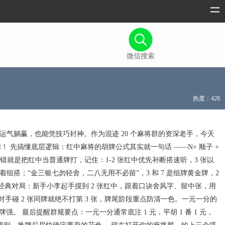
微信搜索
热度：428
运气躺赢，也能凭技巧封神。作为混迹 20 个麻将群的资深老手，今天
！ 先搞懂底层逻辑：红中麻将的胡牌公式其实就一句话 ——N× 顺子 +
易犯的错就是把红中当普通牌打，记住：1-2 张红中优先补断搭速听，3 张以
搭；“金三银七勿轻舍，二八无用不必留”，3 和 7 是组牌黄金牌，2
经典对局：新手小李起手摸到 2 张红中，跟着口诀舍风字、留中张，用
对手碰 2 张同牌就绝不打第 3 张，牌尾阶段重点防清一色。一元一分的
 最后提醒群规要点：一元一分通常底注 1 元，平胡 1 番 1 元，