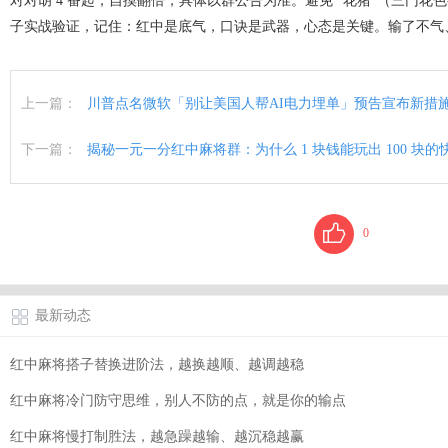
对对胡 4 番起，自摸翻倍，具体以群公告为准。避免 “花猪”（三门花
子实战验证，记住：红中是底气，口诀是武器，心态是关键。输了不气
上一篇：
川普点名微软「别让美国人帮AI电力埋单」预告宣布新措
下一篇：
揭秘一元一分红中麻将群：为什么 1 块钱能玩出 100 块的
0
最新动态
红中麻将搭子替换进阶法，越换越顺、越调越稳
红中麻将冷门防守思维，别人不防的点，就是你的输点
红中麻将慢打制胜法，越急躁越输、越沉稳越赢