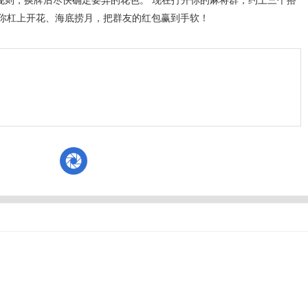
” 规则，换牌后尽快确定要弃的花色。 现在打开你的麻将群，约上三个搭
你杠上开花、海底捞月，把群友的红包赢到手软！