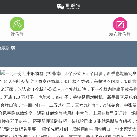
微信群
发布微信群
能赢到爽
成为年轻人的社交新宠？答案很简单：低门槛不烧钱，高刺激不内卷，既能靠
玩家，吃透这 3 个核心公式 + 5 个实战口诀，下一个群内胜率王就是你
能补 23 万成 123 万顺子，也能凑 5 条刻子，关键是用对时机。新手最容
舍牌口诀：“一四七打一，二五八打五，三六九打九”，边张先舍、中张留着组
前期弃风字降低放炮率，遇到疑似炮牌就用红中替代。上周在群里见证过一场
，直接在群里封神。 还要掌握算牌技巧：某张牌已出 3 张就果断放弃组搭，
牌比好听牌重要”，哪怕先听对倒，后续用红中调整听口，也比死等大牌强。