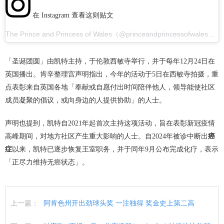
在 Instagram 查看这则贴文
The Prince and Princess of Wales（@princeandprincessofwales）分享的贴文
「圣诞团圆」由凯特主持，于伦敦西敏寺举行，并于每年12月24日在
英国播出。肯辛整理宫声明指出，今年的活动于5日在西敏寺拍摄，重
点表彰来自英国各地「奉献或自愿付出时间陪伴他人，领导能使社区
成员凝聚的倡议，或向身边的人提供协助」的人士。
声明也提到，凯特自2021年起首次主持这项活动，旨在表彰新冠疫情
高峰期间，对地方社区产生重大影响的人士。自2024年被诊中断出
癌
症
以来，凯特已逐步恢复王室职务，并于同年9月公布完成化疗，表示
「正尽力维持无癌状态」。
上一篇：
阿肯色州开出劲球头奖 一注独得 奖金史上第二高