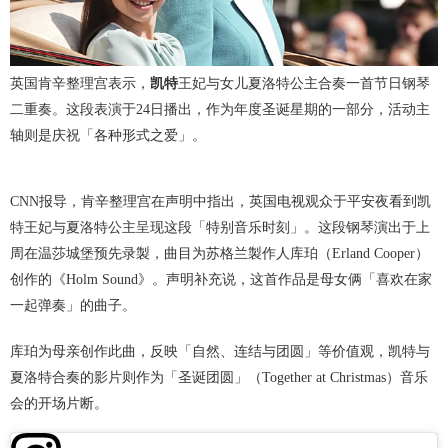
英国肯辛整理宫表示，
凯特
王妃与女儿夏洛特公主合奏一首节日钢琴
二重奏。这段表演于24日播出，作为年度圣诞星期的一部分，活动主
轴则是庆祝「各种形式之爱」。
CNN报导，肯辛整理宫在声明中指出，英国电视观众于平安夜看到凯
特王妃与夏洛特公主呈现这段「特别音乐时刻」。这段钢琴演出于上
周在温莎城堡预先录製，曲目为苏格兰製作人库珀（Erland Cooper）
创作的《Holm Sound》。声明补充说，这首作品是母女俩「喜欢在家
一起弹奏」的曲子。
库珀为母亲创作此曲，反映「自然、连结与团圆」等价值观，凯特与
夏洛特合奏的影片则作为「圣诞团圆」（Together at Christmas）音乐
会的开场片断。