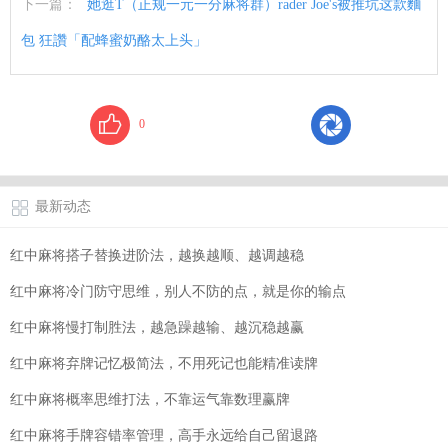
下一篇：
她逛T（正规一元一分麻将群）rader Joe's被推坑这款麵
包 狂讚「配蜂蜜奶酪太上头」
0
最新动态
红中麻将搭子替换进阶法，越换越顺、越调越稳
红中麻将冷门防守思维，别人不防的点，就是你的输点
红中麻将慢打制胜法，越急躁越输、越沉稳越赢
红中麻将弃牌记忆极简法，不用死记也能精准读牌
红中麻将概率思维打法，不靠运气靠数理赢牌
红中麻将手牌容错率管理，高手永远给自己留退路