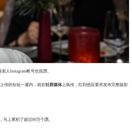
人Instagram帐号也按讚。
。在上传的短短一週内，就在
社群媒体
上疯传，红到他应要求发布完整版影
way），马上累积了超过80万个讚。