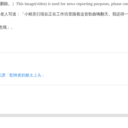
o) is used for news reporting purposes, please contact us for
号也按讚肯定。圣诞老人写道：「小精灵们现在正在工作坊里随着这首歌曲嗨翻天。
忽视」。
包 狂讚「配蜂蜜奶酪太上头」