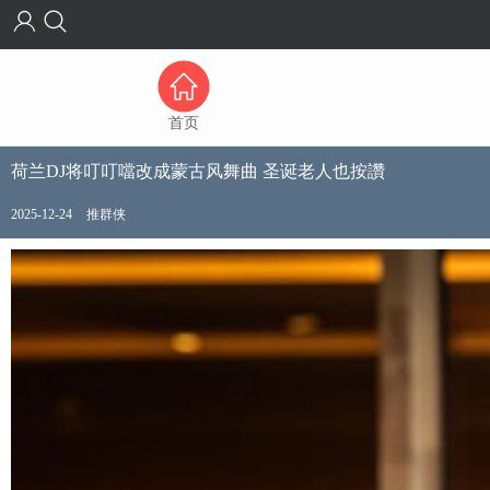
首页
荷兰DJ将叮叮噹改成蒙古风舞曲 圣诞老人也按讚
2025-12-24
推群侠