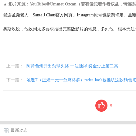
▲ 影片来源：YouTube＠Ummet Ozcan（若有侵犯着作者权益，请连系删除。）This image(vide
就连圣诞老人「Santa J Claus官方网页」Instagram帐
奥斯坎说，他收到太多要求推出完整版影片的讯息，多到他「根本无法
上一篇：
阿肯色州开出劲球头奖 一注独得 奖金史上第二高
下一篇：
她逛T（正规一元一分麻将群）rader Joe's被推坑这款麵
0
最新动态