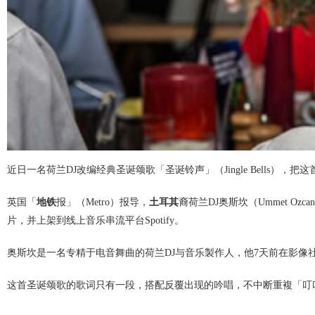
近日一名荷兰DJ改编经典圣诞颂歌「圣诞铃声」（Jingle Bells）
英国「
地铁
报」（Metro）报导，
土耳其
裔荷兰DJ奥斯坎（Ummet 
片，并上架到线上音乐串流平台Spotify。
奥斯坎是一名专精于电音舞曲的荷兰DJ与音乐製作人，他7天前在影像社群平
这首圣诞颂歌的歌词只有一段，搭配反覆出现的吟唱，不中断重複「叮叮噹，叮叮噹，铃声多响亮