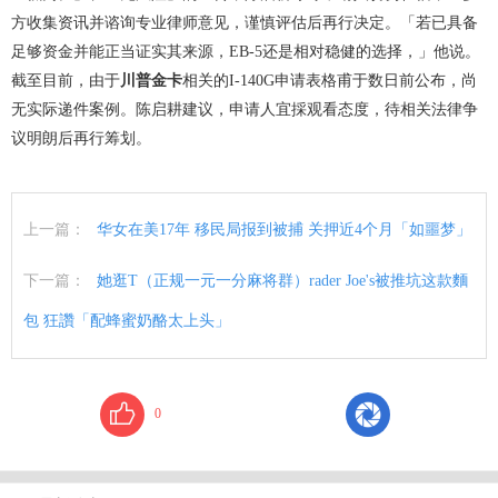
方收集资讯并谘询专业律师意见，谨慎评估后再行决定。「若已具备
足够资金并能正当证实其来源，EB-5还是相对稳健的选择，」他说。
截至目前，由于
川普金卡
相关的I-140G申请表格甫于数日前公布，尚
无实际递件案例。陈启耕建议，申请人宜採观看态度，待相关法律争
议明朗后再行筹划。
上一篇：
华女在美17年 移民局报到被捕 关押近4个月「如噩梦」
下一篇：
她逛T（正规一元一分麻将群）rader Joe's被推坑这款麵
包 狂讚「配蜂蜜奶酪太上头」
0