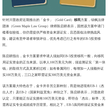
针对川普政府近期推出的「金卡」（Gold Card）
移民
方案，绿枫法律
团体（Green Maple Law Group）律师陈启耕表示，固然该方案申请门
槛看似较低，但仍需提供严格资金来源证实，且恐面临法律挑战风
险，建议有意申请者审慎评估，优先考虑已行之有年的EB-5投资移
民。
陈启耕指出，金卡方案要求申请人须如同EB-5投资移民一般，向移民
局证实资金的正当来源。以单人100万美元为例，须追溯证实「第一块
钱」的取得方式及其累积过程；如有眷属同行，每增加一人须额外证
实100万美元，三口之家即需证实300万美元资金来源。
该方案最大特色在于，金卡并非另立新种别，而是纳进现有EB-1（杰
出人才）及EB-2（国家利益宽免）种别之下。陈启耕表示，川普政府
认定，只要能正当证实拥有100万美元资金，即符合「杰出」标準，无
需再证实专业成就或学历背景。相比之下，EB-5虽同样须证实资金来