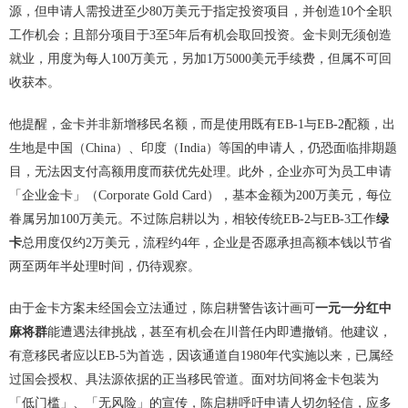
源，但申请人需投进至少80万美元于指定投资项目，并创造10个全职
工作机会；且部分项目于3至5年后有机会取回投资。金卡则无须创造
就业，用度为每人100万美元，另加1万5000美元手续费，但属不可回
收获本。
他提醒，金卡并非新增移民名额，而是使用既有EB-1与EB-2配额，出
生地是中国（China）、印度（India）等国的申请人，仍恐面临排期题
目，无法因支付高额用度而获优先处理。此外，企业亦可为员工申请
「企业金卡」（Corporate Gold Card），基本金额为200万美元，每位
眷属另加100万美元。不过陈启耕以为，相较传统EB-2与EB-3工作
绿
卡
总用度仅约2万美元，流程约4年，企业是否愿承担高额本钱以节省
两至两年半处理时间，仍待观察。
由于金卡方案未经国会立法通过，陈启耕警告该计画可
一元一分红中
麻将群
能遭遇法律挑战，甚至有机会在川普任内即遭撤销。他建议，
有意移民者应以EB-5为首选，因该通道自1980年代实施以来，已属经
过国会授权、具法源依据的正当移民管道。面对坊间将金卡包装为
「低门槛」、「无风险」的宣传，陈启耕呼吁申请人切勿轻信，应多