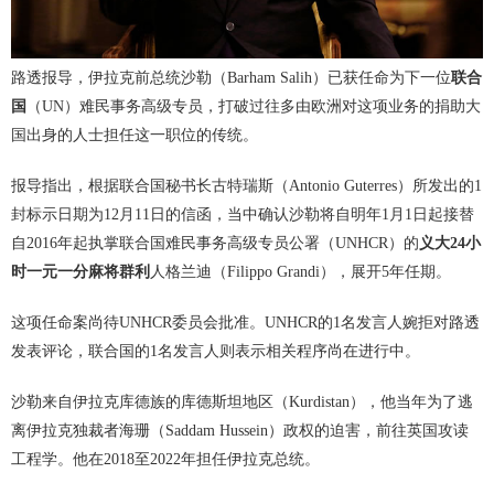
路透报导，伊拉克前总统沙勒（Barham Salih）已获任命为下一位
联合
国
（UN）难民事务高级专员，打破过往多由欧洲对这项业务的捐助大
国出身的人士担任这一职位的传统。
报导指出，根据联合国秘书长古特瑞斯（Antonio Guterres）所发出的1
封标示日期为12月11日的信函，当中确认沙勒将自明年1月1日起接替
自2016年起执掌联合国难民事务高级专员公署（UNHCR）的
义大
24小
时一元一分麻将群
利
人格兰迪（Filippo Grandi），展开5年任期。
这项任命案尚待UNHCR委员会批准。UNHCR的1名发言人婉拒对路透
发表评论，联合国的1名发言人则表示相关程序尚在进行中。
沙勒来自伊拉克库德族的库德斯坦地区（Kurdistan），他当年为了逃
离伊拉克独裁者海珊（Saddam Hussein）政权的迫害，前往英国攻读
工程学。他在2018至2022年担任伊拉克总统。