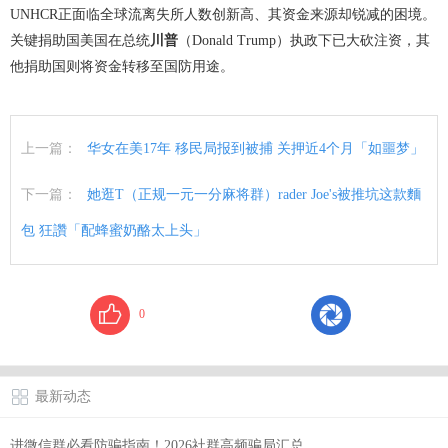
UNHCR正面临全球流离失所人数创新高、其资金来源却锐减的困境。
关键捐助国美国在总统
川普
（Donald Trump）执政下已大砍注资，其
他捐助国则将资金转移至国防用途。
上一篇：
华女在美17年 移民局报到被捕 关押近4个月「如噩梦」
下一篇：
她逛T（正规一元一分麻将群）rader Joe's被推坑这款麵
包 狂讚「配蜂蜜奶酪太上头」
0
最新动态
进微信群必看防骗指南！2026社群高频骗局汇总