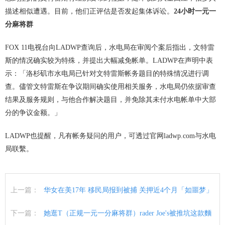
描述相似遭遇。目前，他们正评估是否发起集体诉讼。
24小时一元一
分麻将群
FOX 11电视台向LADWP查询后，水电局在审阅个案后指出，文特雷
斯的情况确实较为特殊，并提出大幅减免帐单。LADWP在声明中表
示：「洛杉矶市水电局已针对文特雷斯帐务题目的特殊情况进行调
查。儘管文特雷斯在争议期间确实使用相关服务，水电局仍依据审查
结果及服务规则，与他合作解决题目，并免除其未付水电帐单中大部
分的争议金额。」
LADWP也提醒，凡有帐务疑问的用户，可透过官网ladwp.com与水电
局联繫。
上一篇：
华女在美17年 移民局报到被捕 关押近4个月「如噩梦」
下一篇：
她逛T（正规一元一分麻将群）rader Joe's被推坑这款麵