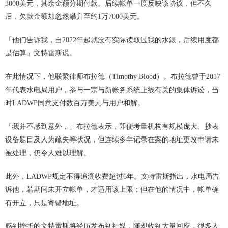
3000美元，其余金额分期付款。后续帐单一度反映该协议，但不久
后，欠款金额却忽然攀升至约1万7000美元。
「他们告诉我，自2022年起就没有实际读取过我的水錶，后续用度都
是估算」文特雷斯说。
在此情况下，他联繫律师布拉德（Timothy Blood）。布拉德曾于2017
年代表水电局用户，参与一宗与新帐务系统上线有关的集体诉讼，当
时LADWP同意支付数百万美元与用户和解。
「我并不感到意外，」布拉德表示，即便考量机构有规模庞大、抄表
设备题目及人为疏失等状况，但连续多年记录在案的地址更改申请未
被处理，仍令人难以理解。
此外，LADWP规定不得追溯收费超过6年。文特雷斯指出，水电局告
诉他，若期间未开立帐单，才适用该上限；但在他的情况中，帐单确
有开立，只是寄错地址。
感到挫折的文特雷斯将经历发布到社媒，随即收到大量回应，很多人