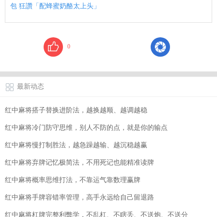
包 狂讚「配蜂蜜奶酪太上头」
0
最新动态
红中麻将搭子替换进阶法，越换越顺、越调越稳
红中麻将冷门防守思维，别人不防的点，就是你的输点
红中麻将慢打制胜法，越急躁越输、越沉稳越赢
红中麻将弃牌记忆极简法，不用死记也能精准读牌
红中麻将概率思维打法，不靠运气靠数理赢牌
红中麻将手牌容错率管理，高手永远给自己留退路
红中麻将杠牌完整利弊学，不乱杠、不瞎丢、不送炮、不送分