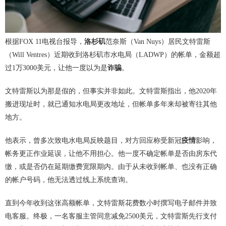
根据FOX 11电视台报导，
洛杉矶
范奈斯（Van Nuys）居民文特雷斯
（Will Ventres）近期收到洛杉矶市水电局（LADWP）的帐单，金额超
过1万3000美元，让他一度以为是
诈骗
。
文特雷斯以为那是假的，但事实并非如此。文特雷斯指出，他2020年
搬进现址时，就已通知水电局更改地址，但帐单多年来却被寄往其他
地方。
他表示，曾多次致电水电局反映题目，对方回应称受新冠
疫情
影响，
帐务更正作业延误，让他不用担心。他一度不确定帐单是否由房东代
缴，或是否仍在延期缴费宽限期内。由于从未收到帐单、也没有正确
的帐户号码，他无法透过线上系统查询。
直到今年收到这张高额帐单，文特雷斯花费数小时撰写电子邮件并致
电客服。终极，一名客服主管同意减免2500美元，文特雷斯先行支付