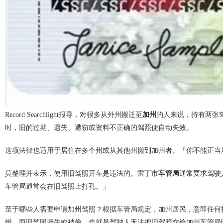
Record Searchlight报导，对很多从外州搬迁至
加州
的人来说，持有两张驾照
时，旧的过期、遗失、遭窃或资料不正确的驾照便自动失效。
这项法律也适用于居住在多个州或从其他州搬到加州者。「你不能正当
莫整理并表示，使用旧驾照开车是违法的。雷丁市
车管局
通常要求驾驶
车管局通常会在旧驾照上打孔。」
至于哪些人需要申请加州驾照？根据车管局规定，加州居民，意即任何打算在
州，而旧驾照遗失或被偷，也就是驾驶人无法把旧驾照交给加州车管局