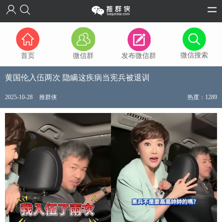
微信搜索
首页
微信群
发布微信群
黄国伦入伍两次 隐瞒这疾病当宪兵被退训
2025-10-28
推群侠
热度：1289