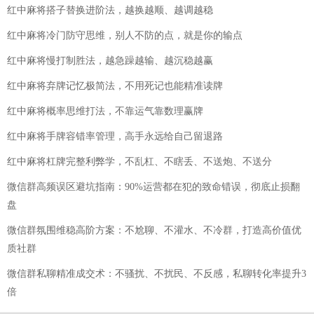
红中麻将搭子替换进阶法，越换越顺、越调越稳
红中麻将冷门防守思维，别人不防的点，就是你的输点
红中麻将慢打制胜法，越急躁越输、越沉稳越赢
红中麻将弃牌记忆极简法，不用死记也能精准读牌
红中麻将概率思维打法，不靠运气靠数理赢牌
红中麻将手牌容错率管理，高手永远给自己留退路
红中麻将杠牌完整利弊学，不乱杠、不瞎丢、不送炮、不送分
微信群高频误区避坑指南：90%运营都在犯的致命错误，彻底止损翻
盘
微信群氛围维稳高阶方案：不尬聊、不灌水、不冷群，打造高价值优
质社群
微信群私聊精准成交术：不骚扰、不扰民、不反感，私聊转化率提升3
倍