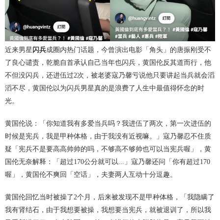
近来男星
闪兵
成圈内热门话题，今曾演出电影「角头」的唐振刚受不
了良心谴责，乾脆自首承认自己当年也闪兵，黄国伦反其道而行，他
不但没闪兵，还进伍过2次，被老婆寇乃馨亏说他只要讲起当兵就会滔
滔不尽，黄国伦以为闪兵男星真的是浪费了人生中最值得怀念的时
光。
黄国伦说：「你知道我有多爱当兵吗？我进伍了两次，第一次进伍的
时候是宪兵，我是甲种体格，由于我没有近视嘛。」寇乃馨忍不住质
疑「宪兵不是要高高帅帅的吗，不够高不够帅也可以当宪兵喔」，黄
国伦无奈解释：「超过170公分就可以...」寇乃馨还问「你有超过170
喔」，黄国伦不爽回「空话」，夫妻两人互动十分逗趣。
黄国伦回忆当时被操了2个月，后来被发现不是甲种体格，「我隐瞒了
我有肾结石，由于我想要被操，我想要当宪兵，就被退训了，所以我