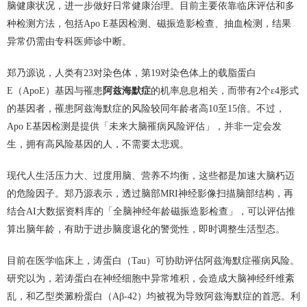
脑健康状况，进一步做好日常健康治理。目前主要依靠临床评估和多
种检测方法，包括Apo E基因检测、磁振造影检查、抽血检测，结果
异常仍需由专科医师诊中断。
郑乃源说，人类有23对染色体，第19对染色体上的载脂蛋白
E（ApoE）基因与罹患
阿兹海默症
的机率息息相关，而带有2个ε4形式
的基因者，罹患阿兹海默症的风险较同年龄者高10至15倍。不过，
Apo E基因检测是提供「未来大脑罹病风险评估」，并非一定会发
生，拥有高风险基因的人，不需要太悲观。
现代人生活压力大、过度用脑、营养不均衡，这些都是加速大脑朽迈
的危险因子。郑乃源表示，透过脑部MRI神经影像扫描脑部结构，再
结合AI大数据资料库的「全脑神经年龄磁振造影检查」，可以评估推
算出脑年龄，有助于进步脑度退化的警觉性，即时调整生活型态。
目前在医学临床上，涛蛋白（Tau）可协助评估阿兹海默症罹病风险。
研究以为，若涛蛋白在神经细胞中异常堆积，会造成大脑神经纤维紊
乱，和乙型类澱粉蛋白（Aβ-42）均被视为导致阿兹海默症的首恶。利