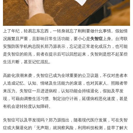
上了年纪，轻易忘东忘西，一转身就忘了刚刚要做什幺事情。假如情
况频繁且严重，且影响日常生活功能，要小心是
失智症
上身。台湾联
安预防医学机构总院长郑乃源表示，忘记是正常老化或压力，也可能
是失智症的前兆，前者在提示后可以回想起来，失智则是想不起某些
生活片断，甚至记忆混乱。
高龄化浪潮来袭，失智症已成为全球重要的公卫议题，不仅对患者本
人造成记忆、认知、情绪及生活能力的衰退，也对其家人、照顾者带
来压力。失智症一旦进进病程，认知功能会持续退化，假如及早发
现，可藉由调整生活习惯、制定治疗计画，延缓病程恶化速度，甚是
有机会逆转轻度认知障碍。
失智症可以及早发现吗？郑乃源指出，随着现代医疗发展，可在失智
症或大脑退化的「无声期」就洞察风险，利用科技检测，提早了解大