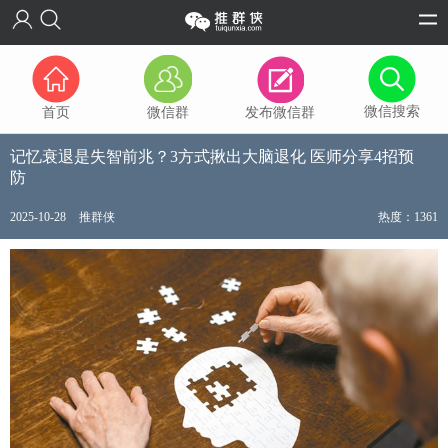
微信搜索
首页
微信群
发布微信群
记忆衰退是失智前兆？3方式揪出大脑退化 医师分享4招预
防
2025-10-28
推群侠
热度：1361