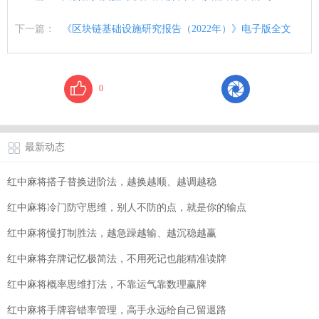
下一篇：
《区块链基础设施研究报告（2022年）》电子版全文
0
最新动态
红中麻将搭子替换进阶法，越换越顺、越调越稳
红中麻将冷门防守思维，别人不防的点，就是你的输点
红中麻将慢打制胜法，越急躁越输、越沉稳越赢
红中麻将弃牌记忆极简法，不用死记也能精准读牌
红中麻将概率思维打法，不靠运气靠数理赢牌
红中麻将手牌容错率管理，高手永远给自己留退路