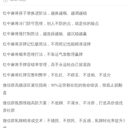
红中麻将搭子替换进阶法，越换越顺、越调越稳
红中麻将冷门防守思维，别人不防的点，就是你的输点
红中麻将慢打制胜法，越急躁越输、越沉稳越赢
红中麻将弃牌记忆极简法，不用死记也能精准读牌
红中麻将概率思维打法，不靠运气靠数理赢牌
红中麻将手牌容错率管理，高手永远给自己留退路
红中麻将杠牌完整利弊学，不乱杠、不瞎丢、不送炮、不送分
微信群高频误区避坑指南：90%运营都在犯的致命错误，彻底止损翻
盘
微信群氛围维稳高阶方案：不尬聊、不灌水、不冷群，打造高价值优
质社群
微信群私聊精准成交术：不骚扰、不扰民、不反感，私聊转化率提升3