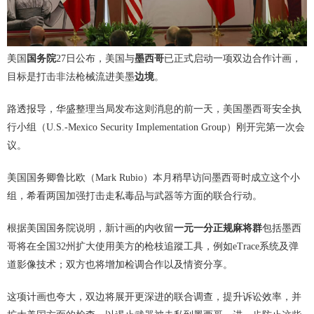
美国
国务院
27日公布，美国与
墨西哥
已正式启动一项双边合作计画，
目标是打击非法枪械流进美墨
边境
。
路透报导，华盛整理当局发布这则消息的前一天，美国墨西哥安全执
行小组（U.S.-Mexico Security Implementation Group）刚开完第一次会
议。
美国国务卿鲁比欧（Mark Rubio）本月稍早访问墨西哥时成立这个小
组，希看两国加强打击走私毒品与武器等方面的联合行动。
根据美国国务院说明，新计画的内收留
一元一分正规麻将群
包括墨西
哥将在全国32州扩大使用美方的枪枝追蹤工具，例如eTrace系统及弹
道影像技术；双方也将增加检调合作以及情资分享。
这项计画也夸大，双边将展开更深进的联合调查，提升诉讼效率，并