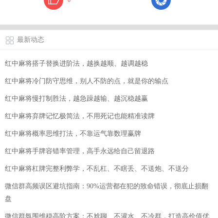
最新动态
红中麻将搭子替换进阶法，越换越顺、越调越稳
红中麻将冷门防守思维，别人不防的点，就是你的输点
红中麻将慢打制胜法，越急躁越输、越沉稳越赢
红中麻将弃牌记忆极简法，不用死记也能精准读牌
红中麻将概率思维打法，不靠运气靠数理赢牌
红中麻将手牌容错率管理，高手永远给自己留退路
红中麻将杠牌完整利弊学，不乱杠、不瞎丢、不送炮、不送分
微信群高频误区避坑指南：90%运营都在犯的致命错误，彻底止损翻
盘
微信群氛围维稳高阶方案：不尬聊、不灌水、不冷群，打造高价值优