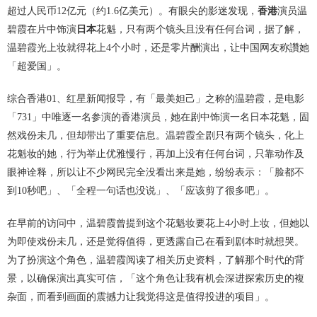
超过人民币12亿元（约1.6亿美元）。有眼尖的影迷发现，
香港
演员温
碧霞在片中饰演
日本
花魁，只有两个镜头且没有任何台词，据了解，
温碧霞光上妆就得花上4个小时，还是零片酬演出，让中国网友称讚她
「超爱国」。
综合香港01、红星新闻报导，有「最美妲己」之称的温碧霞，是电影
「731」中唯逐一名参演的香港演员，她在剧中饰演一名日本花魁，固
然戏份未几，但却带出了重要信息。温碧霞全剧只有两个镜头，化上
花魁妆的她，行为举止优雅慢行，再加上没有任何台词，只靠动作及
眼神诠释，所以让不少网民完全没看出来是她，纷纷表示：「脸都不
到10秒吧」、「全程一句话也没说」、「应该剪了很多吧」。
在早前的访问中，温碧霞曾提到这个花魁妆要花上4小时上妆，但她以
为即使戏份未几，还是觉得值得，更透露自己在看到剧本时就想哭。
为了扮演这个角色，温碧霞阅读了相关历史资料，了解那个时代的背
景，以确保演出真实可信，「这个角色让我有机会深进探索历史的複
杂面，而看到画面的震撼力让我觉得这是值得投进的项目」。