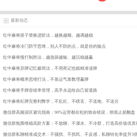
最新动态
红中麻将搭子替换进阶法，越换越顺、越调越稳
红中麻将冷门防守思维，别人不防的点，就是你的输点
红中麻将慢打制胜法，越急躁越输、越沉稳越赢
红中麻将弃牌记忆极简法，不用死记也能精准读牌
红中麻将概率思维打法，不靠运气靠数理赢牌
红中麻将手牌容错率管理，高手永远给自己留退路
红中麻将杠牌完整利弊学，不乱杠、不瞎丢、不送炮、不送分
微信群高频误区避坑指南：90%运营都在犯的致命错误，彻底止损翻盘
微信群氛围维稳高阶方案：不尬聊、不灌水、不冷群，打造高价值优质
微信群私聊精准成交术：不骚扰、不扰民、不反感，私聊转化率提升3