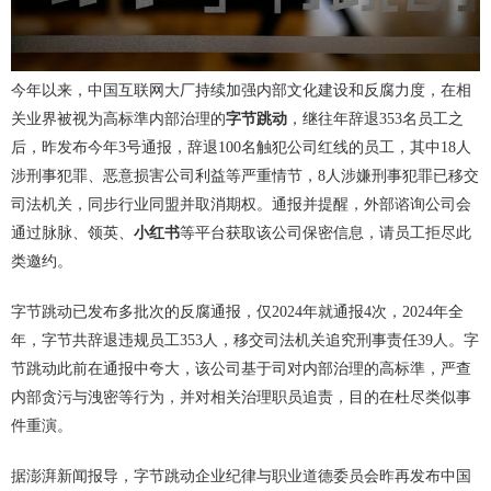
今年以来，中国互联网大厂持续加强内部文化建设和反腐力度，在相
关业界被视为高标準内部治理的
字节跳动
，继往年辞退353名员工之
后，昨发布今年3号通报，辞退100名触犯公司红线的员工，其中18人
涉刑事犯罪、恶意损害公司利益等严重情节，8人涉嫌刑事犯罪已移交
司法机关，同步行业同盟并取消期权。通报并提醒，外部谘询公司会
通过脉脉、领英、
小红书
等平台获取该公司保密信息，请员工拒尽此
类邀约。
字节跳动已发布多批次的反腐通报，仅2024年就通报4次，2024年全
年，字节共辞退违规员工353人，移交司法机关追究刑事责任39人。字
节跳动此前在通报中夸大，该公司基于司对内部治理的高标準，严查
内部贪污与洩密等行为，并对相关治理职员追责，目的在杜尽类似事
件重演。
据澎湃新闻报导，字节跳动企业纪律与职业道德委员会昨再发布中国